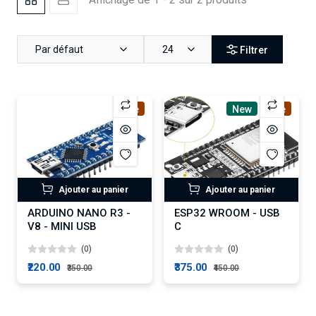
Par défaut
24
Filtrer
Sale
New
Sale
Ajouter au panier
Ajouter au panier
ARDUINO NANO R3 -
ESP32 WROOM - USB
V8 - MINI USB
C
(0)
(0)
₹220.00
₹375.00
₹350.00
₹450.00