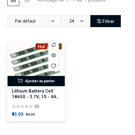
Par défaut
24
Filtrer
Hot
Sale
Ajouter au panier
Lithium Battery Cell
18650 - 3.7V, 1S - 4A
BMS
(0)
₹45.00
₹60.00